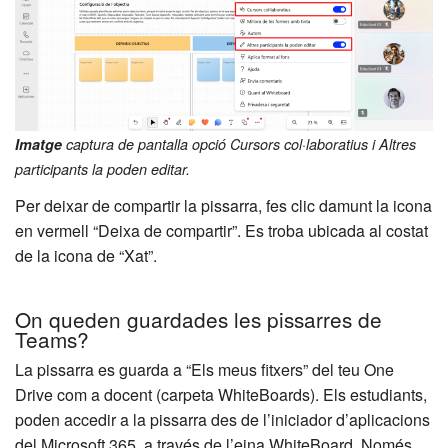
Imatge
captura de pantalla opció Cursors col·laboratius i Altres
participants la poden editar.
Per deixar de compartir la pissarra, fes clic damunt la icona
en vermell “Deixa de compartir”. Es troba ubicada al costat
de la icona de “Xat”.
On queden guardades les pissarres de
Teams?
La pissarra es guarda a “Els meus fitxers” del teu One
Drive com a docent (carpeta WhiteBoards). Els estudiants,
poden accedir a la pissarra des de l’iniciador d’aplicacions
del Microsoft 365, a través de l’eina WhiteBoard. Només