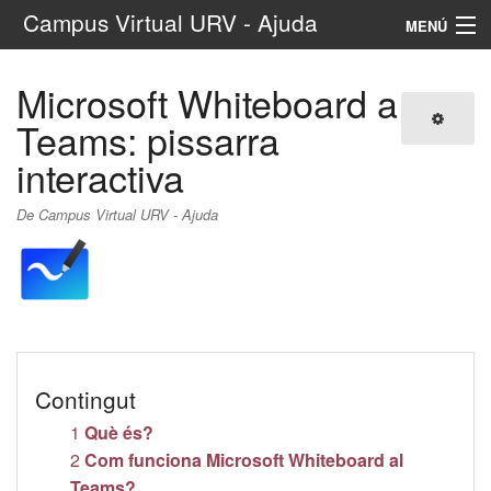
Campus Virtual URV - Ajuda
MENÚ
Navegació
Microsoft Whiteboard a
Tradueix
Teams: pissarra
interactiva
Cerca
De Campus Virtual URV - Ajuda
Contingut
1
Què és?
2
Com funciona Microsoft Whiteboard al
Teams?