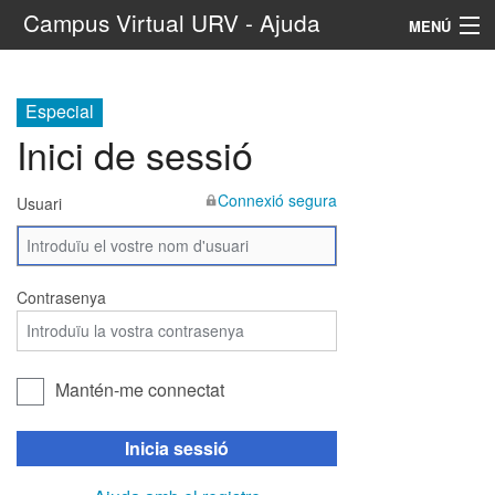
Campus Virtual URV - Ajuda
MENÚ
Navegació
Especial
Tradueix
Inici de sessió
Cerca
Connexió segura
Usuari
Contrasenya
Mantén-me connectat
Inicia sessió